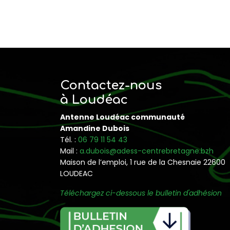
Contactez-nous
à Loudéac
Antenne Loudéac communauté
Amandine Dubois
Tél. :
06 79 11 54 43
Mail :
a.dubois@adess-centrebretagne.bzh
Maison de l’emploi, 1 rue de la Chesnaie 22600
LOUDEAC
Téléchargez ci-dessous le bulletin d'adhésion