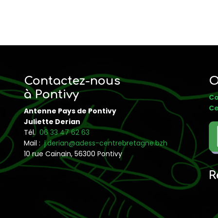
Contactez-nous
O
à Pontivy
Co
Ce
Antenne Pays de Pontivy
Juliette Derian
Tél.
06 33 47 62 63
Mail :
j.derian@adess-centrebretagne.bzh
10 rue Caïnain, 56300 Pontivy
R