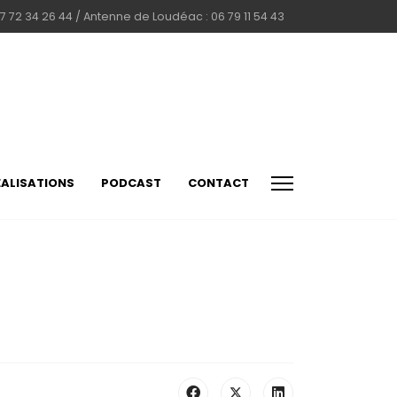
7 72 34 26 44 / Antenne de Loudéac : 06 79 11 54 43
ÉALISATIONS
PODCAST
CONTACT