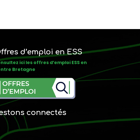
ffres d’emploi en ESS
nsultez ici les offres d’emploi ESS en
ntre Bretagne
estons connectés