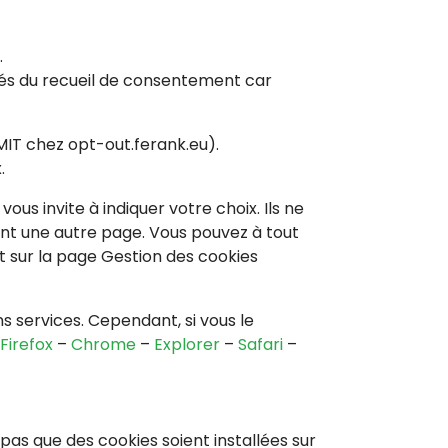
.
ptés du recueil de consentement car
MIT chez opt-out.ferank.eu).
.
us invite à indiquer votre choix. Ils ne
ant une autre page. Vous pouvez à tout
 sur la page Gestion des cookies
ns services. Cependant, si vous le
Firefox
–
Chrome
–
Explorer
–
Safari
–
z pas que des cookies soient installées sur