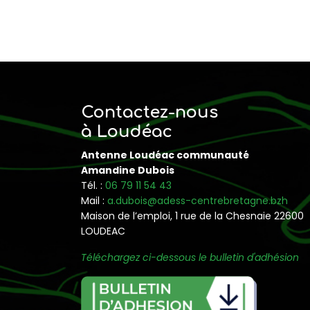
Contactez-nous
à Loudéac
Antenne Loudéac communauté
Amandine Dubois
Tél. :
06 79 11 54 43
Mail :
a.dubois@adess-centrebretagne.bzh
Maison de l’emploi, 1 rue de la Chesnaie 22600
LOUDEAC
Téléchargez ci-dessous le bulletin d'adhésion