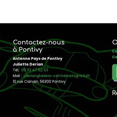
Contactez-nous
O
à Pontivy
Co
Ce
Antenne Pays de Pontivy
Juliette Derian
Tél.
06 33 47 62 63
Mail :
j.derian@adess-centrebretagne.bzh
10 rue Caïnain, 56300 Pontivy
R