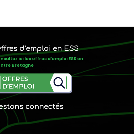
ffres d’emploi en ESS
nsultez ici les offres d’emploi ESS en
ntre Bretagne
estons connectés